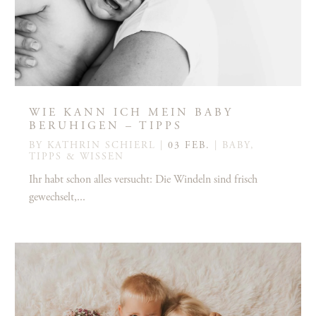
WIE KANN ICH MEIN BABY
BERUHIGEN – TIPPS
BY
KATHRIN SCHIERL
|
03 FEB.
|
BABY
,
TIPPS & WISSEN
Ihr habt schon alles versucht: Die Windeln sind frisch
gewechselt,...