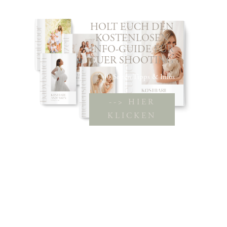
HOLT EUCH DEN
KOSTENLOSEN
INFO-GUIDE FÜR
EUER SHOOTING
40 Seiten Tipps & Infos
--> HIER
KLICKEN