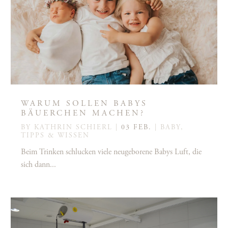
WARUM SOLLEN BABYS
BÄUERCHEN MACHEN?
BY
KATHRIN SCHIERL
|
03 FEB.
|
BABY
,
TIPPS & WISSEN
Beim Trinken schlucken viele neugeborene Babys Luft, die
sich dann...