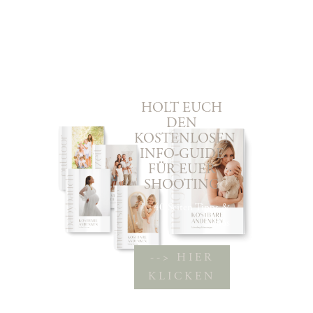
HOLT EUCH
DEN
KOSTENLOSEN
INFO-GUIDE
FÜR EUER
SHOOTING
40 Seiten Tipps &
Infos
--> HIER
KLICKEN