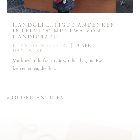
HANDGEFERTIGTE ANDENKEN |
INTERVIEW MIT EWA VON
HANDICRAFT
BY
KATHRIN SCHIERL
|
23 SEP.
|
HANDWERK
Vor kurzem durfte ich die wirklich begabte Ewa
kennenlernen, die ihr...
« OLDER ENTRIES