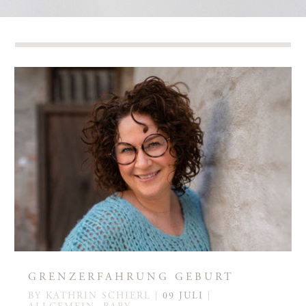
GRENZERFAHRUNG GEBURT
BY
KATHRIN SCHIERL
|
09 JULI
|