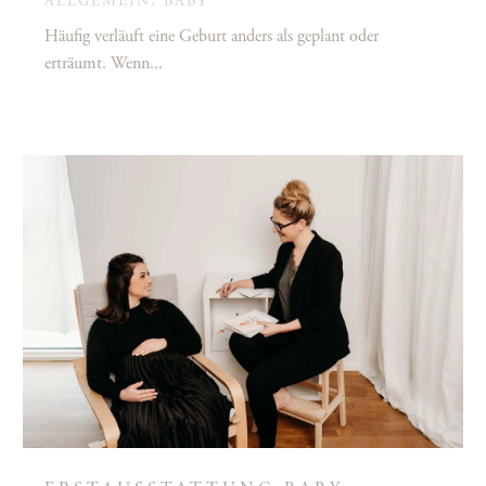
ALLGEMEIN
,
BABY
Häufig verläuft eine Geburt anders als geplant oder
erträumt. Wenn...