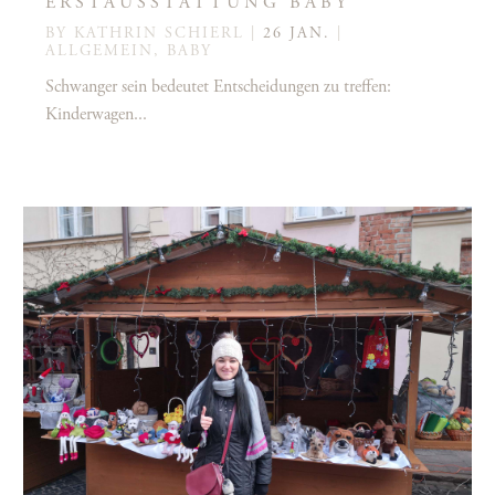
ERSTAUSSTATTUNG BABY
BY
KATHRIN SCHIERL
|
26 JAN.
|
ALLGEMEIN
,
BABY
Schwanger sein bedeutet Entscheidungen zu treffen:
Kinderwagen...