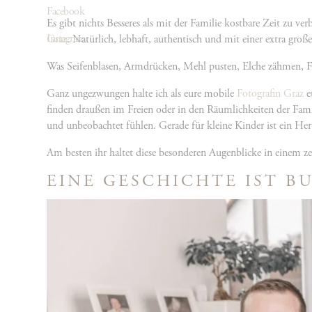
Facebook
Es gibt nichts Besseres als mit der Familie kostbare Zeit zu v
Instagram
Graz
. Natürlich, lebhaft, authentisch und mit einer extra gr
Was Seifenblasen, Armdrücken, Mehl pusten, Elche zähmen, Fl
Ganz ungezwungen halte ich als eure mobile
Fotografin Graz
e
finden draußen im Freien oder in den Räumlichkeiten der Famili
und unbeobachtet fühlen. Gerade für kleine Kinder ist ein H
Am besten ihr haltet diese besonderen Augenblicke in einem z
EINE GESCHICHTE IST 