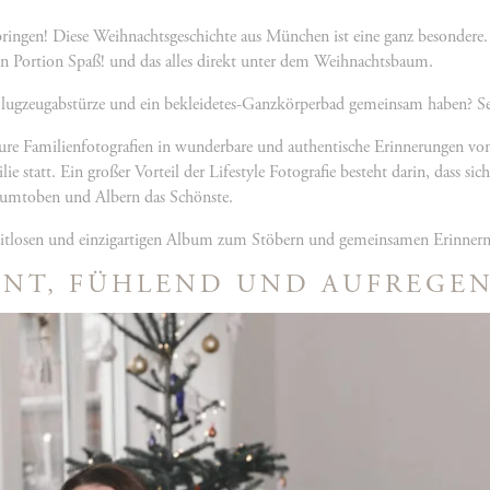
erbringen! Diese Weihnachtsgeschichte aus München ist eine ganz besondere.
oßen Portion Spaß! und das alles direkt unter dem Weihnachtsbaum.
ugzeugabstürze und ein bekleidetes-Ganzkörperbad gemeinsam haben? Seht
ure Familienfotografien in wunderbare und authentische Erinnerungen von 
e statt. Ein großer Vorteil der Lifestyle Fotografie besteht darin, dass s
erumtoben und Albern das Schönste.
eitlosen und einzigartigen Album zum Stöbern und gemeinsamen Erinnern f
BUNT, FÜHLEND UND AUFREGE