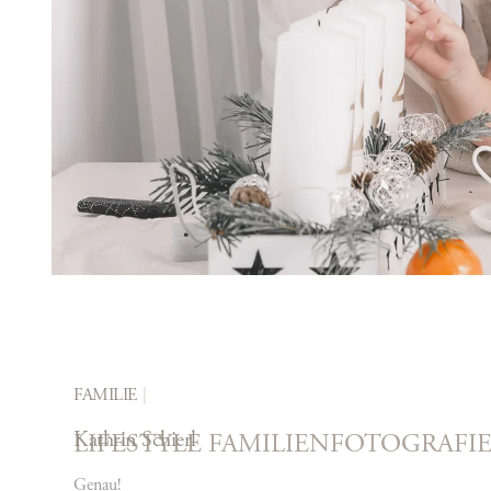
FAMILIE
Kathrin Schierl
LIFESTYLE FAMILIENFOTOGRAF
Genau!