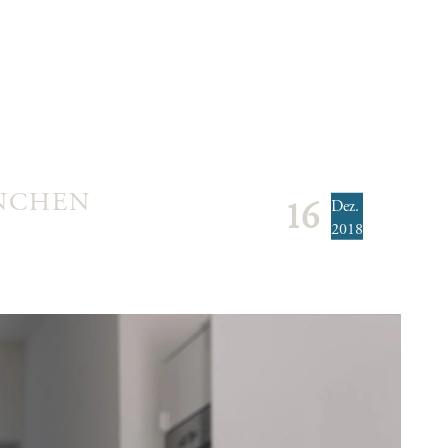
ÜNCHEN
Dez.
16
2018