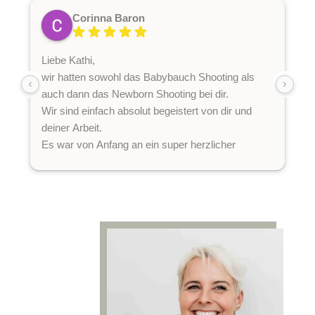
Corinna Baron
Liebe Kathi,
I
wir hatten sowohl das Babybauch Shooting als
a
auch dann das Newborn Shooting bei dir.
h
Wir sind einfach absolut begeistert von dir und
V
deiner Arbeit.
w
Es war von Anfang an ein super herzlicher
Kontakt mit dir. Bereits bei der Terminvergabe hast
du viel Flexibilität und Geduld gezeigt und bei dem
Kennenlerngespräch habe ich mich bereits super
abgeholt gefühlt. Beide Shootings waren einfach
spitze.. Ungezwungen, natürlich, lustig und von
deiner Seite aus äußerst feinfühlig.
Dies alles ist auch bei den traumhaften Bildern zu
erkennen.
Danke für deine sympathische, spritzige und
professionelle Arbeit.